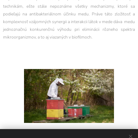
technikám, ešte stále nepoznáme všetky mechanizmy, ktoré sa
podieľajú na antibakteriálnom účinku medu. Práve táto zložitosť a
komplexnosť vzájomných synergii a interakcii látok v mede dáva medu
jednoznačnú konkurenčnú výhodu pri eliminácii rôzneho spektra
mikroorganizmov, a to aj viazaných v biofilmoch.