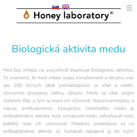
Biologická aktivita medu
Med bez ohľadu na svoj pôvod disponuje biologickou aktivitou.
To znamená, že med vďaka svojej komplexnosti a obsahu viac
ako 200 rôznych látok pochádzajúcich zo včiel a rastlín,
významne prospieva nášmu zdraviu. Medy sa však svojim
zložením líšia, a tým aj miera ich účinnosti. Najvýznamnejšiou a
najviac preštudovanou biologickou vlastnosťou medu je
antibakteriálna aktivita, teda schopnosť medu zabraňovať rastu
baktérii, resp. ich usmrcovať. Molekuly podieľajúce sa na
antibakteriálnej aktivite sú častokrát zapojené aj do iných