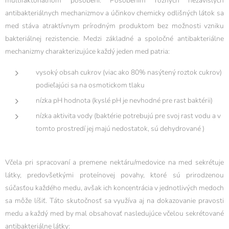
multifaktoriálnom pôsobení. Pôsobením rôznych nezávislých
antibakteriálnych mechanizmov a účinkov chemicky odlišných látok sa
med stáva atraktívnym prírodným produktom bez možnosti vzniku
bakteriálnej rezistencie. Medzi základné a spoločné antibakteriálne
mechanizmy charakterizujúce každý jeden med patria:
vysoký obsah cukrov (viac ako 80% nasýtený roztok cukrov)
podieľajúci sa na osmotickom tlaku
nízka pH hodnota (kyslé pH je nevhodné pre rast baktérii)
nízka aktivita vody (baktérie potrebujú pre svoj rast vodu a v
tomto prostredí jej majú nedostatok, sú dehydrované )
Včela pri spracovaní a premene nektáru/medovice na med sekrétuje
látky, predovšetkými proteínovej povahy, ktoré sú prirodzenou
súčasťou každého medu, avšak ich koncentrácia v jednotlivých medoch
sa môže líšiť. Táto skutočnosť sa využíva aj na dokazovanie pravosti
medu a každý med by mal obsahovať nasledujúce včelou sekrétované
antibakteriálne látky: