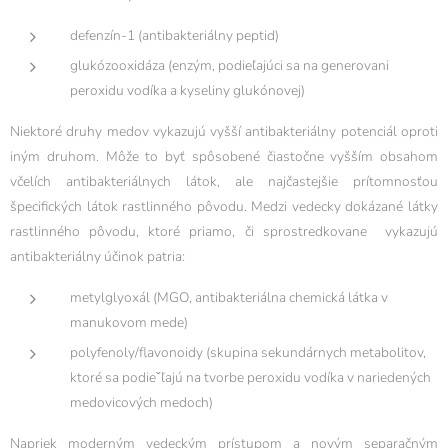
defenzín-1 (antibakteriálny peptid)
glukózooxidáza (enzým, podieľajúci sa na generovani
peroxidu vodíka a kyseliny glukónovej)
Niektoré druhy medov vykazujú vyšší antibakteriálny potenciál oproti
iným druhom. Môže to byť spôsobené čiastočne vyšším obsahom
včelích antibakteriálnych látok, ale najčastejšie prítomnosťou
špecifických látok rastlinného pôvodu. Medzi vedecky dokázané látky
rastlinného pôvodu, ktoré priamo, či sprostredkovane vykazujú
antibakteriálny účinok patria:
metylglyoxál (MGO, antibakteriálna chemická látka v
manukovom mede)
polyfenoly/flavonoidy (skupina sekundárnych metabolitov,
ktoré sa podieˇľajú na tvorbe peroxidu vodíka v nariedených
medovicových medoch)
Napriek moderným vedeckým prístupom a novým separačným