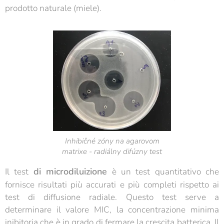
prodotto naturale (miele).
Inhibičné zóny na agarovom
matrixe - radiálny difúzny test
di microdiluizione
Il test
è un test quantitativo che
fornisce risultati più accurati e più completi rispetto ai
test di diffusione radiale. Questo test serve a
determinare il valore MIC, la concentrazione minima
inibitoria che è in grado di fermare la crescita batterica. Il