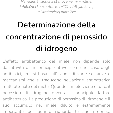
Nariedená vzorka a stanovenie minimálnej
inhibičnej koncentrácie (MIC) v 96-jamkovej
mikrotitračnej platničke
Determinazione della
concentrazione di perossido
di idrogeno
L'effetto antibatterico del miele non dipende solo
dall'attività di un principio attivo, come nel caso degli
antibiotici, ma si basa sull'azione di varie sostanze e
meccanismi che si traducono nell'azione antibatterica
multifattoriale del miele. Quando il miele viene diluito, il
perossido di idrogeno diventa il principale fattore
antibatterico. La produzione di perossido di idrogeno e il
suo accumulo nel miele diluito è estremamente
importante per quanto riguarda le sue proprietà