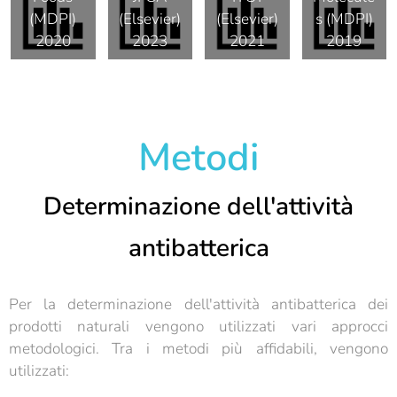
(MDPI)
(Elsevier)
(Elsevier)
s (MDPI)
2020
2023
2021
2019
Metodi
Determinazione dell'attività
antibatterica
Per la determinazione dell'attività antibatterica dei
prodotti naturali vengono utilizzati vari approcci
metodologici. Tra i metodi più affidabili, vengono
utilizzati: