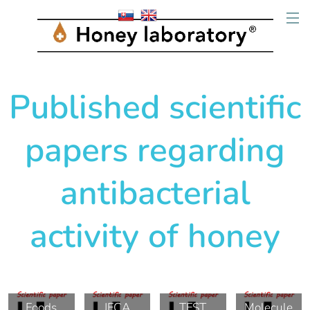
Published scientific
papers regarding
antibacterial
activity of honey
Foods
JFCA
TFST
Molecule